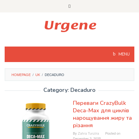
Skip
to
content
MENU
HOMEPAGE
/
UK
/
DECADURO
Category: Decaduro
Переваги CrazyBulk
Deca-Max для циклів
нарощування жиру та
різання
By
Zahra Tunzira
Posted on
December 2, 2025