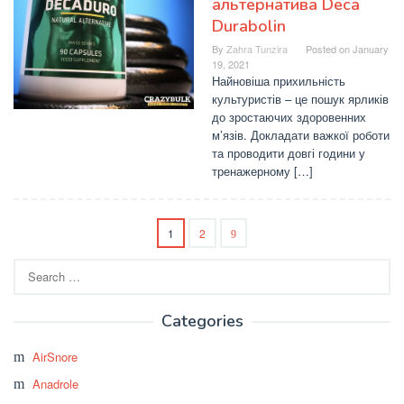
альтернатива Deca
Durabolin
By
Zahra Tunzira
Posted on
January
19, 2021
Найновіша прихильність
культуристів – це пошук ярликів
до зростаючих здоровенних
м’язів. Докладати важкої роботи
та проводити довгі години у
тренажерному […]
1
2
Search
for:
Categories
AirSnore
Anadrole