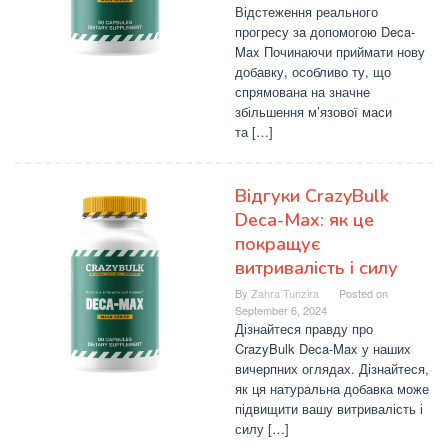
Відстеження реального
прогресу за допомогою Deca-
Max Починаючи приймати нову
добавку, особливо ту, що
спрямована на значне
збільшення м’язової маси
та […]
Відгуки CrazyBulk
Deca-Max: як це
покращує
витривалість і силу
By
Zahra Tunzira
Posted on
September 6, 2024
Дізнайтеся правду про
CrazyBulk Deca-Max у наших
вичерпних оглядах. Дізнайтеся,
як ця натуральна добавка може
підвищити вашу витривалість і
силу […]