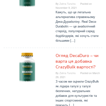
By
Zahra Tunzira
Posted on
November 9, 2021
Кажуть, що це легальна
альтернатива справжньому
Дека-Дураболіну. Real Deca-
Durabolin — це анаболічний
стероїд, популярний серед
бодібілдерів, які хочуть стати
більшими […]
Огляд DecaDuro – чи
варта ця добавка
CrazyBulk вартості?
By
Zahra Tunzira
Posted on
March
29, 2021
З часом ми оцінили CrazyBulk
як лідера галузі у галузі
безпечних, натуральних
добавок для культуристів та
інших спортсменів, які
прагнуть […]