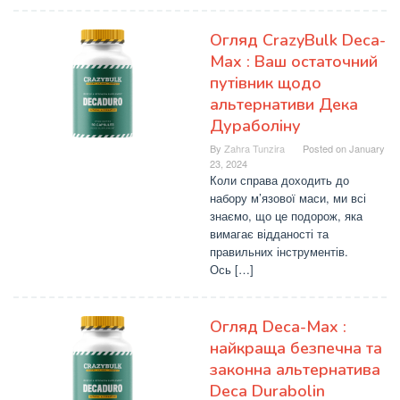
Огляд CrazyBulk Deca-
Max : Ваш остаточний
путівник щодо
альтернативи Дека
Дураболіну
By
Zahra Tunzira
Posted on
January
23, 2024
Коли справа доходить до
набору м’язової маси, ми всі
знаємо, що це подорож, яка
вимагає відданості та
правильних інструментів.
Ось […]
Огляд Deca-Max :
найкраща безпечна та
законна альтернатива
Deca Durabolin